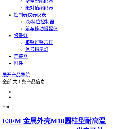
增量型编码器
绝对值编码器
控制器仪器仪表
液/料位控制器
前车移动提醒仪
报警灯
报警灯警示灯
信号指示灯
连接器
附件
展开产品导航
全部
共 1 条产品信息
Hot
E3FM 金属外壳M18圆柱型耐高温