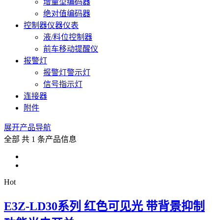
增量型编码器
绝对值编码器
控制器仪器仪表
液/料位控制器
前车移动提醒仪
报警灯
报警灯警示灯
信号指示灯
连接器
附件
展开产品导航
全部
共 1 条产品信息
Hot
E3Z-LD30系列 红色可见光 带背景抑制