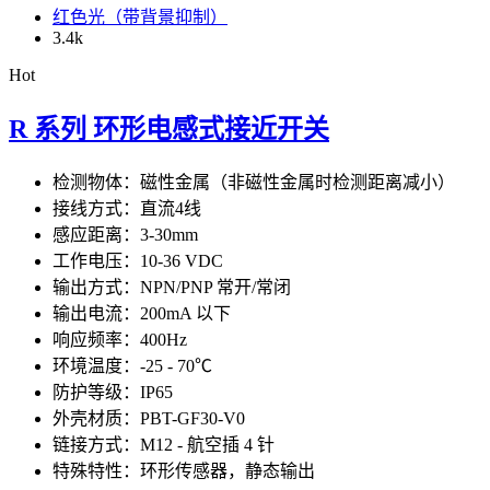
红色光（带背景抑制）
3.4
k
Hot
R 系列 环形电感式接近开关
检测物体：磁性金属（非磁性金属时检测距离减小）
接线方式：直流4线
感应距离：3-30mm
工作电压：10-36 VDC
输出方式：NPN/PNP 常开/常闭
输出电流：200mA 以下
响应频率：400Hz
环境温度：-25 - 70℃
防护等级：IP65
外壳材质：PBT-GF30-V0
链接方式：M12 - 航空插 4 针
特殊特性：环形传感器，静态输出