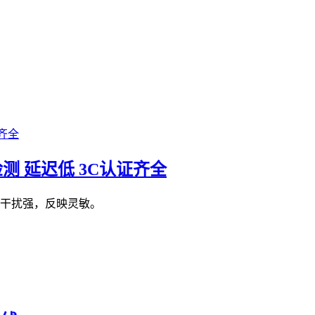
测 延迟低 3C认证齐全
抗干扰强，反映灵敏。